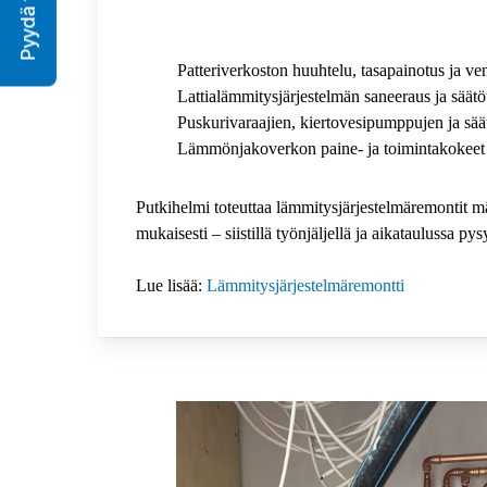
Pyydä tarjous
Patteriverkoston huuhtelu, tasapainotus ja ven
Lattialämmitysjärjestelmän saneeraus ja säätö
Puskurivaraajien, kiertovesipumppujen ja sää
Lämmönjakoverkon paine- ja toimintakokeet
Putkihelmi toteuttaa lämmitysjärjestelmäremontit m
mukaisesti – siistillä työnjäljellä ja aikataulussa pys
Lue lisää:
Lämmitysjärjestelmäremontti