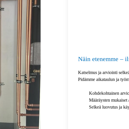
Näin etenemme – il
Katselmus ja arviointi selke
Pidämme aikataulun ja työma
Kohdekohtainen arvio
Määräysten mukaiset 
Selkeä luovutus ja kä