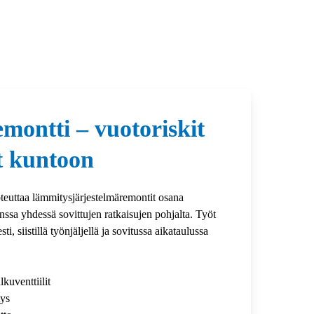
montti – vuotoriskit
et kuntoon
oteuttaa lämmitysjärjestelmäremontit osana
ssa yhdessä sovittujen ratkaisujen pohjalta. Työt
, siistillä työnjäljellä ja sovitussa aikataulussa
lkuventtiilit
tys