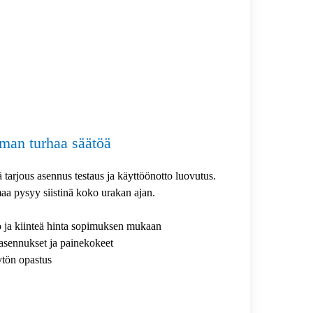
man turhaa säätöä
ä tarjous asennus testaus ja käyttöönotto luovutus.
a pysyy siistinä koko urakan ajan.
 ja kiinteä hinta sopimuksen mukaan
asennukset ja painekokeet
ytön opastus