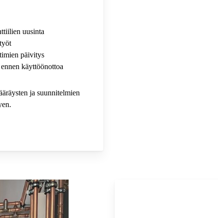
ttiilien uusinta
työt
timien päivitys
 ennen käyttöönottoa
ääräysten ja suunnitelmien
yen.