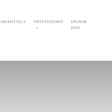
Tarjouspyyntö
050 550 7222
ENKÄSITTELY
YHTEYSTIEDOT
UPONOR
KOTI