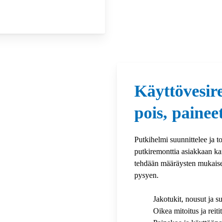
Käyttövesire
pois, paine
Putkihelmi suunnittelee ja t
putkiremonttia asiakkaan kan
tehdään määräysten mukaisesti
pysyen.
Jakotukit, nousut ja su
Oikea mitoitus ja reiti