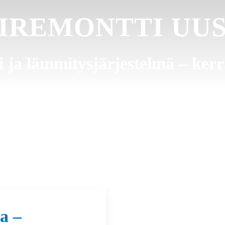
IREMONTTI UU
 ja lämmitysjärjestelmä – kerr
a –