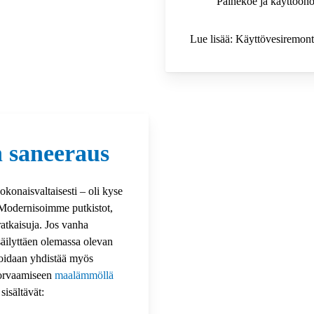
Painekoe ja käyttööno
Lue lisää: Käyttövesiremon
 saneeraus
onaisvaltaisesti – oli kyse
. Modernisoimme putkistot,
aratkaisuja. Jos vanha
säilyttäen olemassa olevan
voidaan yhdistää myös
korvaamiseen
maalämmöllä
 sisältävät: