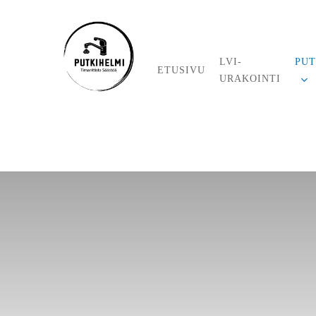
Skip
to
main
content
LVI-
PUT
ETUSIVU
URAKOINTI