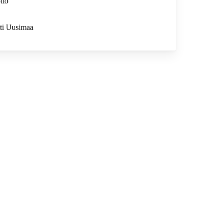
tto
tti Uusimaa