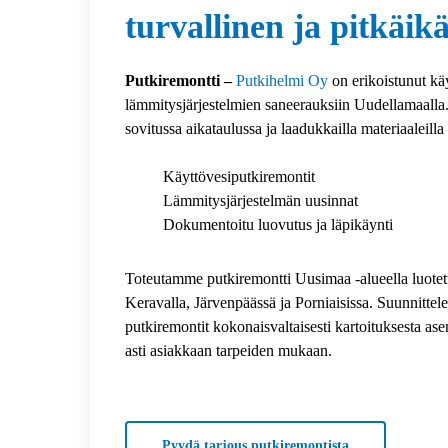
turvallinen ja pitkäik
Putkiremontti –
Putkihelmi Oy
on erikoistunut käy
lämmitysjärjestelmien saneerauksiin Uudellamaalla.
sovitussa aikataulussa ja laadukkailla materiaaleilla
Käyttövesiputkiremontit
Lämmitysjärjestelmän uusinnat
Dokumentoitu luovutus ja läpikäynti
Toteutamme putkiremontti Uusimaa -alueella luotet
Keravalla, Järvenpäässä ja Porniaisissa. Suunnitt
putkiremontit kokonaisvaltaisesti kartoituksesta a
asti asiakkaan tarpeiden mukaan.
Pyydä tarjous putkiremontista