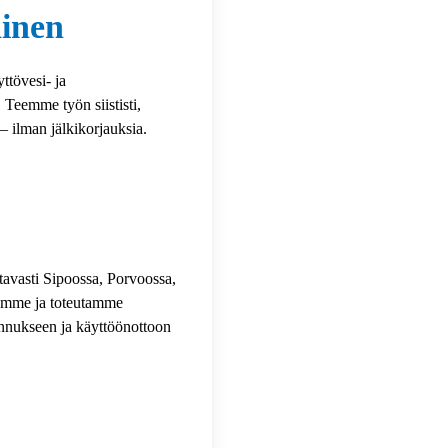
äinen
ttövesi- ja
 Teemme työn siististi,
 – ilman jälkikorjauksia.
tavasti Sipoossa, Porvoossa,
elemme ja toteutamme
sennukseen ja käyttöönottoon